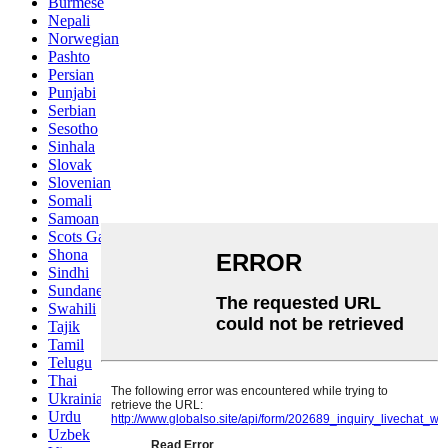
Burmese
Nepali
Norwegian
Pashto
Persian
Punjabi
Serbian
Sesotho
Sinhala
Slovak
Slovenian
Somali
Samoan
Scots Gaelic
Shona
Sindhi
Sundanese
Swahili
Tajik
Tamil
Telugu
Thai
Ukrainian
Urdu
Uzbek