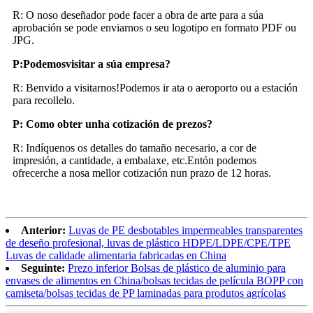
R: O noso deseñador pode facer a obra de arte para a súa
aprobación se pode enviarnos o seu logotipo en formato PDF ou
JPG.
P:
Podemos
visitar a súa empresa?
R: Benvido a visitarnos!Podemos ir ata o aeroporto ou a estación
para recollelo.
P: Como obter unha cotización de prezos?
R: Indíquenos os detalles do tamaño necesario, a cor de
impresión, a cantidade, a embalaxe, etc.Entón podemos
ofrecerche a nosa mellor cotización nun prazo de 12 horas.
Anterior:
Luvas de PE desbotables impermeables transparentes
de deseño profesional, luvas de plástico HDPE/LDPE/CPE/TPE
Luvas de calidade alimentaria fabricadas en China
Seguinte:
Prezo inferior Bolsas de plástico de aluminio para
envases de alimentos en China/bolsas tecidas de película BOPP con
camiseta/bolsas tecidas de PP laminadas para produtos agrícolas