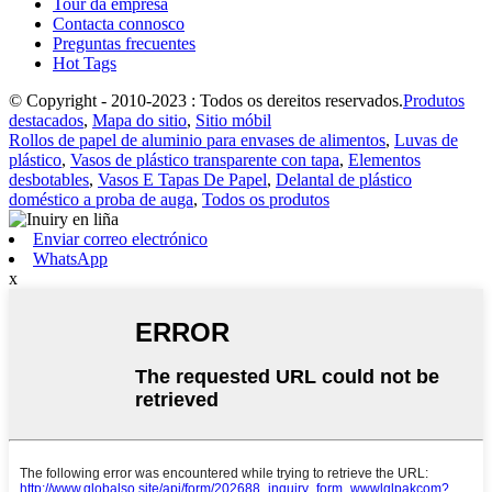
Tour da empresa
Contacta connosco
Preguntas frecuentes
Hot Tags
© Copyright - 2010-2023 : Todos os dereitos reservados.
Produtos
destacados
,
Mapa do sitio
,
Sitio móbil
Rollos de papel de aluminio para envases de alimentos
,
Luvas de
plástico
,
Vasos de plástico transparente con tapa
,
Elementos
desbotables
,
Vasos E Tapas De Papel
,
Delantal de plástico
doméstico a proba de auga
,
Todos os produtos
Enviar correo electrónico
WhatsApp
x