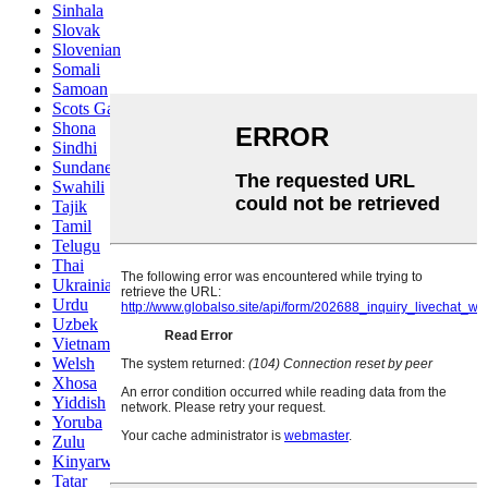
Sinhala
Slovak
Slovenian
Somali
Samoan
Scots Gaelic
Shona
Sindhi
Sundanese
Swahili
Tajik
Tamil
Telugu
Thai
Ukrainian
Urdu
Uzbek
Vietnamese
Welsh
Xhosa
Yiddish
Yoruba
Zulu
Kinyarwanda
Tatar