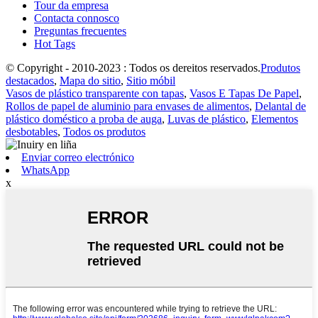
Tour da empresa
Contacta connosco
Preguntas frecuentes
Hot Tags
© Copyright - 2010-2023 : Todos os dereitos reservados.
Produtos
destacados
,
Mapa do sitio
,
Sitio móbil
Vasos de plástico transparente con tapas
,
Vasos E Tapas De Papel
,
Rollos de papel de aluminio para envases de alimentos
,
Delantal de
plástico doméstico a proba de auga
,
Luvas de plástico
,
Elementos
desbotables
,
Todos os produtos
Enviar correo electrónico
WhatsApp
x