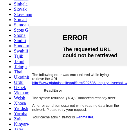
Sinhala
Slovak
Slovenian
Somali
Samoan
Scots Gaelic
Shona
Sindhi
Sundanese
Swahili
Tajik
Tamil
Telugu
Thai
Ukrainian
Urdu
Uzbek
Vietnamese
Welsh
Xhosa
Yiddish
Yoruba
Zulu
Kinyarwanda
Tatar