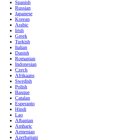
Spanish
Russian
Japanese
Korean
Arabic
Irish
Greek
Turkish
Italian
Danish
Romanian
Indonesian
Czech
Afrikaans
Swedish
Polish
Basque
Catalan
Esperanto
Hindi
Lao
Albanian
Amharic
Armenian
Azerbaijani