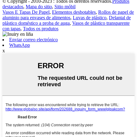
© Copyright - 2010-2023 : Todos os dereitos reservados.
Produtos
destacados
,
Mapa do sitio
,
Sitio móbil
Vasos E Tapas De Papel
,
Elementos desbotables
,
Rollos de papel de
aluminio para envases de alimentos
,
Luvas de plástico
,
Delantal de
plástico doméstico a proba de auga
,
Vasos de plástico transparente
con tapas
,
Todos os produtos
Enviar correo electrónico
WhatsApp
x