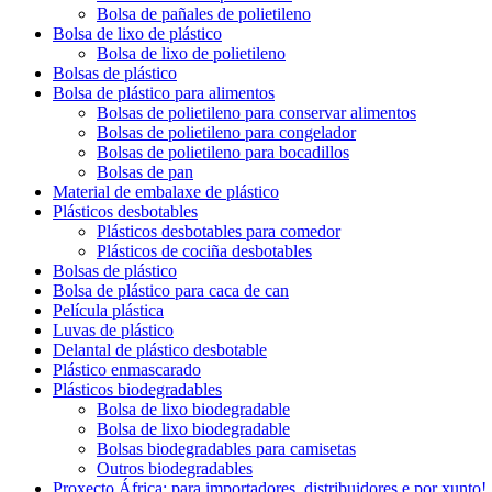
Bolsa de pañales de polietileno
Bolsa de lixo de plástico
Bolsa de lixo de polietileno
Bolsas de plástico
Bolsa de plástico para alimentos
Bolsas de polietileno para conservar alimentos
Bolsas de polietileno para congelador
Bolsas de polietileno para bocadillos
Bolsas de pan
Material de embalaxe de plástico
Plásticos desbotables
Plásticos desbotables para comedor
Plásticos de cociña desbotables
Bolsas de plástico
Bolsa de plástico para caca de can
Película plástica
Luvas de plástico
Delantal de plástico desbotable
Plástico enmascarado
Plásticos biodegradables
Bolsa de lixo biodegradable
Bolsa de lixo biodegradable
Bolsas biodegradables para camisetas
Outros biodegradables
Proxecto África: para importadores, distribuidores e por xunto!