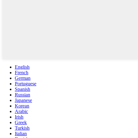
English
French
German
Portuguese
Spanish
Russian
Japanese
Korean
Arabic
Irish
Greek
Turkish
Italian