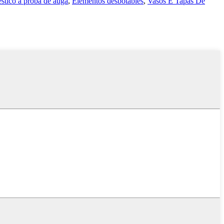
éstico a proba de auga
,
Elementos desbotables
,
Vasos E Tapas De