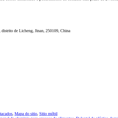
, distrito de Licheng, Jinan, 250109, China
tacados
,
Mapa do sitio
,
Sitio móbil