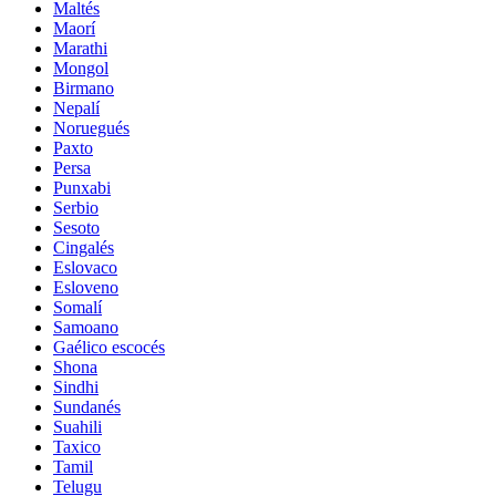
Maltés
Maorí
Marathi
Mongol
Birmano
Nepalí
Noruegués
Paxto
Persa
Punxabi
Serbio
Sesoto
Cingalés
Eslovaco
Esloveno
Somalí
Samoano
Gaélico escocés
Shona
Sindhi
Sundanés
Suahili
Taxico
Tamil
Telugu