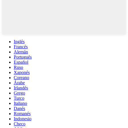
Inglés
Francés
Alemán
Portugués
Español
Ruso
Xaponés
Coreano
Árabe
Irlandés
Grego
Turco
Italiano
Danés
Romanés
Indonesio
Checo