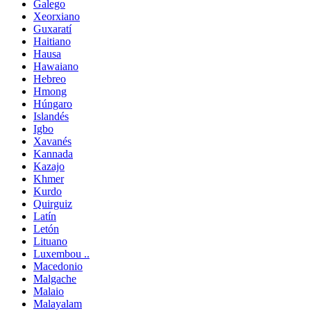
Galego
Xeorxiano
Guxaratí
Haitiano
Hausa
Hawaiano
Hebreo
Hmong
Húngaro
Islandés
Igbo
Xavanés
Kannada
Kazajo
Khmer
Kurdo
Quirguiz
Latín
Letón
Lituano
Luxembou ..
Macedonio
Malgache
Malaio
Malayalam